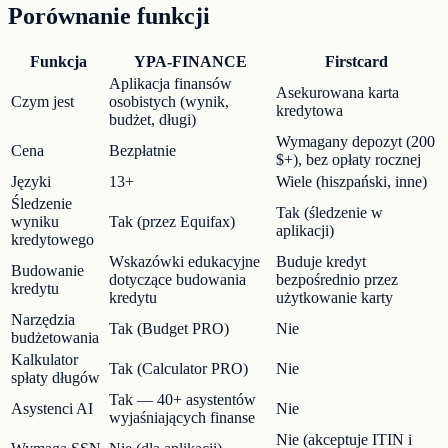
Porównanie funkcji
Funkcja
YPA-FINANCE
Firstcard
Aplikacja finansów
Asekurowana karta
Czym jest
osobistych (wynik,
kredytowa
budżet, długi)
Wymagany depozyt (200
Cena
Bezpłatnie
$+), bez opłaty rocznej
Języki
13+
Wiele (hiszpański, inne)
Śledzenie
Tak (śledzenie w
wyniku
Tak (przez Equifax)
aplikacji)
kredytowego
Wskazówki edukacyjne
Buduje kredyt
Budowanie
dotyczące budowania
bezpośrednio przez
kredytu
kredytu
użytkowanie karty
Narzędzia
Tak (Budget PRO)
Nie
budżetowania
Kalkulator
Tak (Calculator PRO)
Nie
spłaty długów
Tak — 40+ asystentów
Asystenci AI
Nie
wyjaśniających finanse
Nie (akceptuje ITIN i