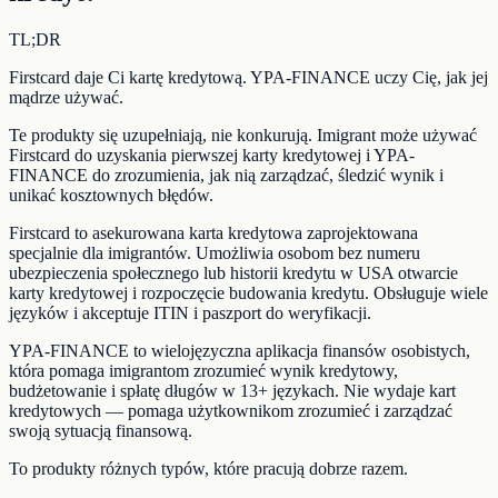
TL;DR
Firstcard daje Ci kartę kredytową. YPA-FINANCE uczy Cię, jak jej
mądrze używać.
Te produkty się uzupełniają, nie konkurują. Imigrant może używać
Firstcard do uzyskania pierwszej karty kredytowej i YPA-
FINANCE do zrozumienia, jak nią zarządzać, śledzić wynik i
unikać kosztownych błędów.
Firstcard to asekurowana karta kredytowa zaprojektowana
specjalnie dla imigrantów. Umożliwia osobom bez numeru
ubezpieczenia społecznego lub historii kredytu w USA otwarcie
karty kredytowej i rozpoczęcie budowania kredytu. Obsługuje wiele
języków i akceptuje ITIN i paszport do weryfikacji.
YPA-FINANCE to wielojęzyczna aplikacja finansów osobistych,
która pomaga imigrantom zrozumieć wynik kredytowy,
budżetowanie i spłatę długów w 13+ językach. Nie wydaje kart
kredytowych — pomaga użytkownikom zrozumieć i zarządzać
swoją sytuacją finansową.
To produkty różnych typów, które pracują dobrze razem.