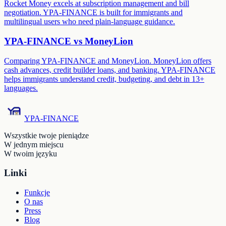
Rocket Money excels at subscription management and bill
negotiation. YPA-FINANCE is built for immigrants and
multilingual users who need plain-language guidance.
YPA-FINANCE vs
MoneyLion
Comparing YPA-FINANCE and MoneyLion. MoneyLion offers
cash advances, credit builder loans, and banking. YPA-FINANCE
helps immigrants understand credit, budgeting, and debt in 13+
languages.
YPA-FINANCE
Wszystkie twoje pieniądze
W jednym miejscu
W twoim języku
Linki
Funkcje
O nas
Press
Blog