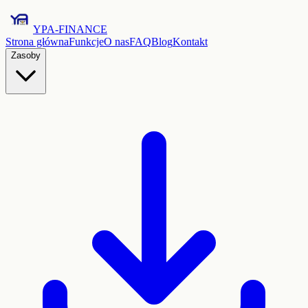
YPA-FINANCE
Strona główna
Funkcje
O nas
FAQ
Blog
Kontakt
Zasoby