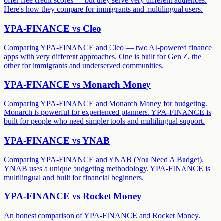
offer free credit scores — but they serve very different audiences.
Here's how they compare for immigrants and multilingual users.
YPA-FINANCE vs
Cleo
Comparing YPA-FINANCE and Cleo — two AI-powered finance
apps with very different approaches. One is built for Gen Z, the
other for immigrants and underserved communities.
YPA-FINANCE vs
Monarch Money
Comparing YPA-FINANCE and Monarch Money for budgeting.
Monarch is powerful for experienced planners. YPA-FINANCE is
built for people who need simpler tools and multilingual support.
YPA-FINANCE vs
YNAB
Comparing YPA-FINANCE and YNAB (You Need A Budget).
YNAB uses a unique budgeting methodology. YPA-FINANCE is
multilingual and built for financial beginners.
YPA-FINANCE vs
Rocket Money
An honest comparison of YPA-FINANCE and Rocket Money.