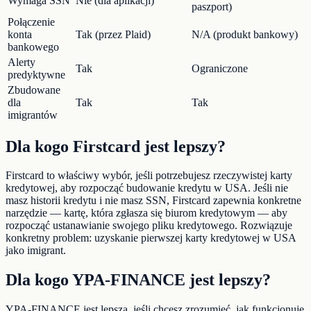
Wymaga SSN
Nie (dla aplikacji)
paszport)
Połączenie
konta
Tak (przez Plaid)
N/A (produkt bankowy)
bankowego
Alerty
Tak
Ograniczone
predyktywne
Zbudowane
dla
Tak
Tak
imigrantów
Dla kogo Firstcard jest lepszy?
Firstcard to właściwy wybór, jeśli potrzebujesz rzeczywistej karty
kredytowej, aby rozpocząć budowanie kredytu w USA. Jeśli nie
masz historii kredytu i nie masz SSN, Firstcard zapewnia konkretne
narzędzie — kartę, która zgłasza się biurom kredytowym — aby
rozpocząć ustanawianie swojego pliku kredytowego. Rozwiązuje
konkretny problem: uzyskanie pierwszej karty kredytowej w USA
jako imigrant.
Dla kogo YPA-FINANCE jest lepszy?
YPA-FINANCE jest lepsza, jeśli chcesz zrozumieć, jak funkcjonuje