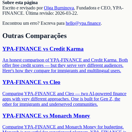
Sobre esta página
Escrito e revisado por
Olga Burninova
,
Fundadora e CEO, YPA-
FINANCE
.
Última revisão
:
2026-03-22
.
Encontrou um erro? Escreva para
hello@ypa.finance
.
Outras Comparações
YPA-FINANCE vs
Credit Karma
An honest comparison of YPA-FINANCE and Credit Karma. Both
offer free credit scores — but they serve very different audiences.
Here's how they compare for immigrants and multilingual users.
YPA-FINANCE vs
Cleo
Comparing YPA-FINANCE and Cleo — two AI-powered finance
apps with very different approaches. One is built for Gen Z, the
other for immigrants and underserved communities.
YPA-FINANCE vs
Monarch Money
Comparing YPA-FINANCE and Monarch Money for budgeting.