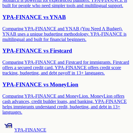
Monarch is powerful for experienced planners. YPA-FINANCE is
built for people who need simpler tools and multilingual support.
YPA-FINANCE vs
YNAB
Comparing YPA-FINANCE and YNAB (You Need A Budget).
YNAB uses a unique budgeting methodology. YPA-FINANCE is
multilingual and built for financial beginners.
YPA-FINANCE vs
Firstcard
Comparing YPA-FINANCE and Firstcard for immigrants. Firstcard
offers a secured credit card. YPA-FINANCE offers credit score
tracking, budgeting, and debt payoff in 13+ languages.
YPA-FINANCE vs
MoneyLion
Comparing YPA-FINANCE and MoneyLion. MoneyLion offers
cash advances, credit builder loans, and banking. YPA-FINANCE
helps immigrants understand credit, budgeting, and debt in 13+
languages.
YPA-FINANCE