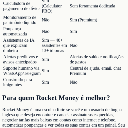
Sim
Calculadora de
(Calculator
Sem ferramenta dedicada
pagamento de dívida
PRO)
Monitoramento de
Não
Sim (Premium)
patrimônio líquido
Poupança
Não
Sim
automatizada
Assistentes de IA
Sim — 40+
que explicam
assistentes em
Não
dinheiro
13+ idiomas
Alertas preditivos e
Alertas de saldo e notificações
Sim
avisos antecipados
de gastos
Suporte humano via
Central de ajuda, email, chat
Sim
WhatsApp/Telegram
Premium
Construído para
Sim
Não
imigrantes
Para quem Rocket Money é melhor?
Rocket Money é uma escolha forte se você é um usuário de língua
inglesa que deseja encontrar e cancelar assinaturas esquecidas,
negociar tarifas mais baixas em contas como internet e telefone,
automatizar poupanças e ver todas as suas contas em um painel. Seu