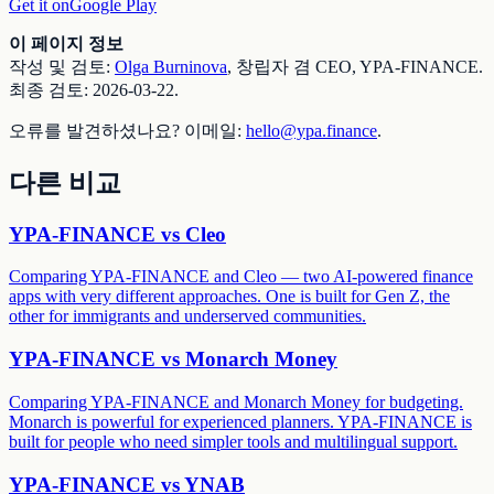
Get it on
Google Play
이 페이지 정보
작성 및 검토:
Olga Burninova
,
창립자 겸 CEO, YPA-FINANCE
.
최종 검토
:
2026-03-22
.
오류를 발견하셨나요? 이메일:
hello@ypa.finance
.
다른 비교
YPA-FINANCE vs
Cleo
Comparing YPA-FINANCE and Cleo — two AI-powered finance
apps with very different approaches. One is built for Gen Z, the
other for immigrants and underserved communities.
YPA-FINANCE vs
Monarch Money
Comparing YPA-FINANCE and Monarch Money for budgeting.
Monarch is powerful for experienced planners. YPA-FINANCE is
built for people who need simpler tools and multilingual support.
YPA-FINANCE vs
YNAB