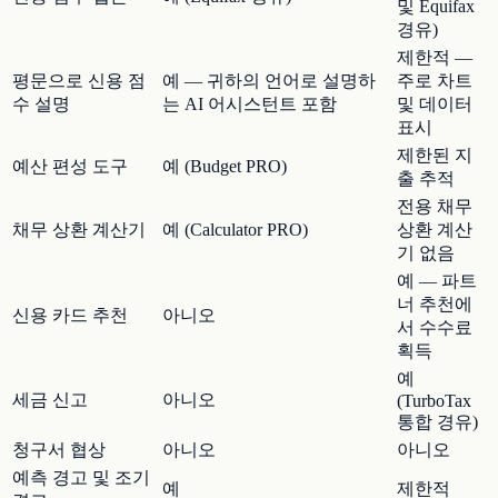
및 Equifax
경유)
제한적 —
평문으로 신용 점
예 — 귀하의 언어로 설명하
주로 차트
수 설명
는 AI 어시스턴트 포함
및 데이터
표시
제한된 지
예산 편성 도구
예 (Budget PRO)
출 추적
전용 채무
채무 상환 계산기
예 (Calculator PRO)
상환 계산
기 없음
예 — 파트
너 추천에
신용 카드 추천
아니오
서 수수료
획득
예
세금 신고
아니오
(TurboTax
통합 경유)
청구서 협상
아니오
아니오
예측 경고 및 조기
예
제한적