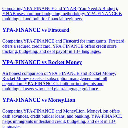
Comparing YPA-FINANCE and YNAB (You Need A Budget).
YNAB uses a unique budgeting methodology. YPA-FINANCE is
multilingual and built for financial beginners.
YPA-FINANCE vs
Firstcard
Comparing YPA-FINANCE and Firstcard for immigrants. Firstcard
offers a secured credit card. YPA-FINANCE offers credit score
tracking, budgeting, and debt payoff in 13+ languages.
YPA-FINANCE vs
Rocket Money
An honest comparison of YPA-FINANCE and Rocket Money.
Rocket Money excels at subscription management and bill
negotiation. YPA-FINANCE is built for immigrants and
multilingual users who need plain-language guidance.
YPA-FINANCE vs
MoneyLion
Comparing YPA-FINANCE and MoneyLion. MoneyLion offers
cash advances, credit builder loans, and banking. YPA-FINANCE
helps immigrants understand credit, budgeting, and debt in 13+
languages.