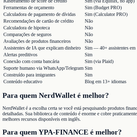
Rastreamento de score de crédito
Sim (via Equifax, no app)
Ferramentas de orçamento
Sim (Budget PRO)
Calculadora de pagamento de dívidas
Sim (Calculator PRO)
Recomendações de cartão de crédito
Não
Calculadora de hipoteca
Não
Comparações de seguros
Não
Avaliações de produtos financeiros
Não
Assistentes de IA que explicam dinheiro
Sim — 40+ assistentes em
Alertas preditivos
Sim
Conexão com conta bancária
Sim (via Plaid)
Suporte humano via WhatsApp/Telegram
Sim
Construído para imigrantes
Sim
Conteúdo educativo
Blog em 13+ idiomas
Para quem NerdWallet é melhor?
NerdWallet é a escolha certa se você está pesquisando produtos finan
detalhadas. Sua biblioteca de conteúdo é enorme e cobre praticament
melhores recursos disponíveis em inglês.
Para quem YPA-FINANCE é melhor?