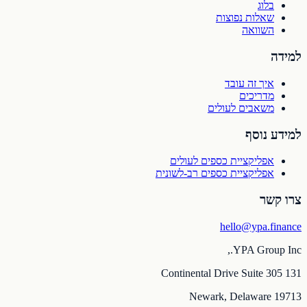
בלוג
שאלות נפוצות
השוואה
למידה
איך זה עובד
מדריכים
משאבים לעולים
למידע נוסף
אפליקציית כספים לעולים
אפליקציית כספים רב-לשונית
צרו קשר
hello@ypa.finance
YPA Group Inc.,
131 Continental Drive Suite 305
Newark, Delaware 19713