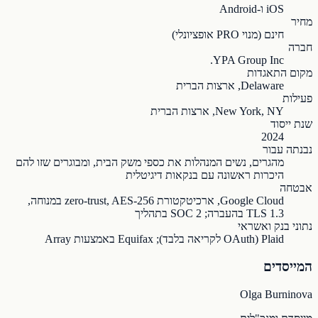
iOS ו-Android
מחיר
חינם (מנוי PRO אופציונלי)
חברה
YPA Group Inc.
מקום התאגדות
Delaware, ארצות הברית
פעילות
New York, NY, ארצות הברית
שנת ייסוד
2024
נבנתה עבור
מהגרים, נשים המנהלות את כספי משק הבית, ומבוגרים שזו להם
היכרות ראשונה עם בנקאות דיגיטלית
אבטחה
Google Cloud, ארכיטקטורת zero-trust, AES-256 במנוחה,
TLS 1.3 בהעברה; SOC 2 בתהליך
נתוני בנק ואשראי
Plaid (OAuth לקריאה בלבד); Equifax באמצעות Array
המייסדים
Olga Burninova