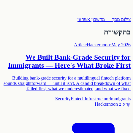
צילום מסך — מחשבון אשראי
בתקשורת
Article
Hackernoon
·
May 2026
We Built Bank-Grade Security for
Immigrants — Here's What Broke First
Building bank-grade security for a multilingual fintech platform
sounds straightforward — until it isn't. A candid breakdown of what
failed first, what we underestimated, and what we fixed.
Security
Fintech
Infrastructure
Immigrants
קרא ב
Hackernoon