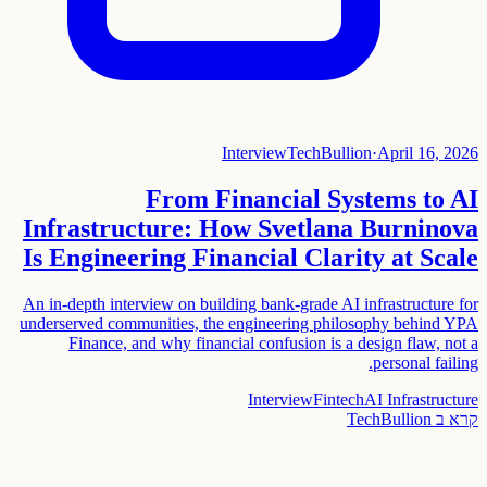
Interview
TechBullion
·
April 16, 2026
From Financial Systems to AI
Infrastructure: How Svetlana Burninova
Is Engineering Financial Clarity at Scale
An in-depth interview on building bank-grade AI infrastructure for
underserved communities, the engineering philosophy behind YPA
Finance, and why financial confusion is a design flaw, not a
personal failing.
Interview
Fintech
AI Infrastructure
קרא ב
TechBullion