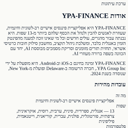
ערכת עיתונות
אודות YPA-FINANCE
YPA-FINANCE היא אפליקציית פיננסים אישיים רב-לשונית וחינמית,
שעוזרת לאנשים להבין ולנהל את הכסף שלהם ביותר מ-13 שפות. היא
נבנתה עבור מהגרים, עולים חדשים וכל מי שאינו זוכה למענה מהפינטק
הזמין באנגלית בלבד, ומשלבת ניהול תקציב, מחשבון סילוק חובות כרטיסי
אשראי, תחזית תזרים מזומנים וסריקת מסמכים מבוססת AI, יחד עם
הכוונה בשפה ברורה מעוזרי AI.
YPA-FINANCE זמינה בחינם ב-iOS וב-Android. היא מופעלת על ידי
YPA Group Inc., חברה הרשומה ב-Delaware ופועלת מ-New York,
שנוסדה בשנת 2024.
עובדות מהירות
מה זה
אפליקציית פיננסים אישיים רב-לשונית וחינמית
שפות
13 — אנגלית, ספרדית, סינית, ערבית, רוסית, אוקראינית,
צרפתית, פורטוגלית, פולנית, עברית, קוריאנית, וייטנאמית,
פיליפינית
פלטפורמות