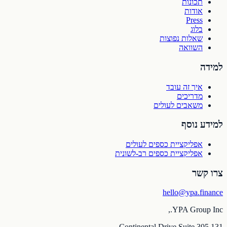
תכונות
אודות
Press
בלוג
שאלות נפוצות
השוואה
למידה
איך זה עובד
מדריכים
משאבים לעולים
למידע נוסף
אפליקציית כספים לעולים
אפליקציית כספים רב-לשונית
צרו קשר
hello@ypa.finance
YPA Group Inc.,
131 Continental Drive Suite 305