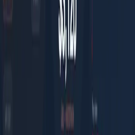
Bumalik sa blog
YPA-FINANCE
Lahat ng pera mo
Isang lugar
Sa wika mo
Mga Link
Mga Tampok
Tungkol