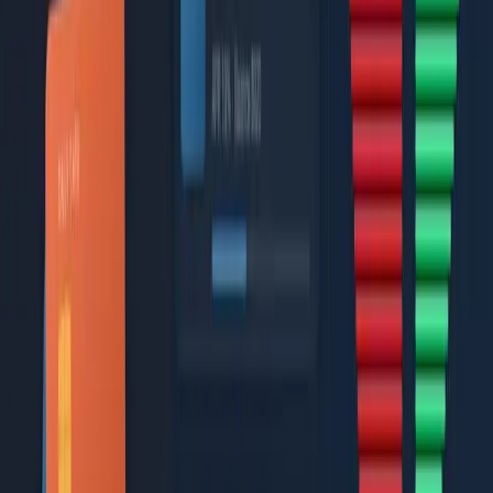
Dalawang estratehiya ang nakatulong sa milyun-milyon na
makalabas sa utang. Wala sa dalawa ang mali. Ang tama ay ang
talagang mananatili ka.
Ang Debt Snowball — para sa kapag kailangan mo
ng momentum
Bayaran ang minimum sa lahat. Ilagay ang bawat karagdagang piso
sa
pinakamaliit na balanse
. Kapag natapos na, ilipat ang bayad na
iyon sa susunod na pinakamaliit.
Ang matematika ay hindi perpekto. Ngunit ang sikolohiya ay oo.
Ang Snowball ay nagbibigay ng iyong unang tagumpay na walang
utang sa ika-3 buwan — ang Avalanche ay hindi nakakaabot sa una
nito hanggang sa ika-7 buwan. Para sa maraming tao, ang apat na
buwang pagkakaiba ay kung saan nagtatagumpay o nabibigo ang
mga plano.
Ang Debt Avalanche — para sa kapag gusto mong
mabawasan ang interes
Bayaran ang minimum sa lahat. Ilagay ang bawat karagdagang piso
sa card na may
pinakamataas na APR
muna. Magtrabaho pababa